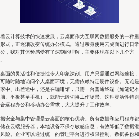
随着云计算技术的快速发展，云桌面作为互联网数据服务的一种
要形式，正逐渐改变传统办公模式。通过亲身使用云桌面进行日
办公，我对其体验感受有了深刻的理解，主要体现在以下几个方
面。
云桌面的灵活性和便捷性令人印象深刻。用户只需通过网络连接
即可随时随地访问个人桌面环境，无需依赖特定硬件设备。无论
在家中、出差途中，还是在咖啡馆，只需一台普通终端（如笔记
电脑、平板甚至手机），就能无缝切换工作场景。这种灵活性特
适合远程办公和移动办公需求，大大提升了工作效率。
数据安全与集中管理是云桌面的核心优势。所有数据和应用程序
存储在云端服务器，本地设备不保存敏感信息，有效降低了数据
露风险。企业可以通过统一的管理平台进行权限控制、数据备份