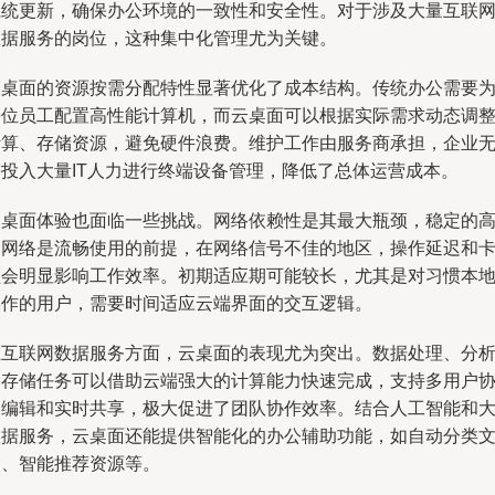
系统更新，确保办公环境的一致性和安全性。对于涉及大量互联
数据服务的岗位，这种集中化管理尤为关键。
云桌面的资源按需分配特性显著优化了成本结构。传统办公需要
每位员工配置高性能计算机，而云桌面可以根据实际需求动态调
计算、存储资源，避免硬件浪费。维护工作由服务商承担，企业
需投入大量IT人力进行终端设备管理，降低了总体运营成本。
云桌面体验也面临一些挑战。网络依赖性是其最大瓶颈，稳定的
速网络是流畅使用的前提，在网络信号不佳的地区，操作延迟和
顿会明显影响工作效率。初期适应期可能较长，尤其是对习惯本
操作的用户，需要时间适应云端界面的交互逻辑。
在互联网数据服务方面，云桌面的表现尤为突出。数据处理、分
和存储任务可以借助云端强大的计算能力快速完成，支持多用户
同编辑和实时共享，极大促进了团队协作效率。结合人工智能和
数据服务，云桌面还能提供智能化的办公辅助功能，如自动分类
档、智能推荐资源等。