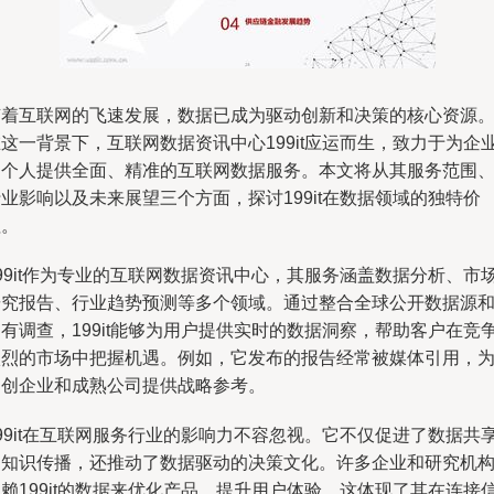
随着互联网的飞速发展，数据已成为驱动创新和决策的核心资源
这一背景下，互联网数据资讯中心199it应运而生，致力于为企
和个人提供全面、精准的互联网数据服务。本文将从其服务范围
业影响以及未来展望三个方面，探讨199it在数据领域的独特价
值。
99it作为专业的互联网数据资讯中心，其服务涵盖数据分析、市
研究报告、行业趋势预测等多个领域。通过整合全球公开数据源
有调查，199it能够为用户提供实时的数据洞察，帮助客户在竞
激烈的市场中把握机遇。例如，它发布的报告经常被媒体引用，
初创企业和成熟公司提供战略参考。
99it在互联网服务行业的影响力不容忽视。它不仅促进了数据共
和知识传播，还推动了数据驱动的决策文化。许多企业和研究机
赖199it的数据来优化产品、提升用户体验，这体现了其在连接